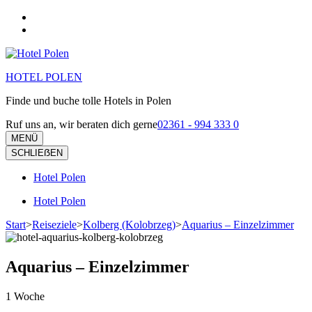
Zum
Inhalt
springen
(Eingabetaste
drücken)
HOTEL POLEN
Finde und buche tolle Hotels in Polen
Ruf uns an, wir beraten dich gerne
02361 - 994 333 0
MENÜ
SCHLIEẞEN
Hotel Polen
Hotel Polen
Start
>
Reiseziele
>
Kolberg (Kolobrzeg)
>
Aquarius – Einzelzimmer
Aquarius – Einzelzimmer
1
Woche