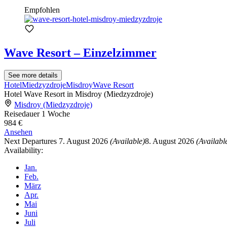
Empfohlen
Wave Resort – Einzelzimmer
See more details
Hotel
Miedzyzdroje
Misdroy
Wave Resort
Hotel Wave Resort in Misdroy (Miedzyzdroje)
Misdroy (Miedzyzdroje)
Reisedauer
1 Woche
984 €
Ansehen
Next Departures
7. August 2026
(Available)
8. August 2026
(Availabl
Availability:
Jan.
Feb.
März
Apr.
Mai
Juni
Juli