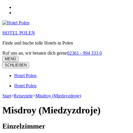
Zum
Inhalt
springen
(Eingabetaste
drücken)
HOTEL POLEN
Finde und buche tolle Hotels in Polen
Ruf uns an, wir beraten dich gerne
02361 - 994 333 0
MENÜ
SCHLIEẞEN
Hotel Polen
Hotel Polen
Start
>
Reiseziele
>
Misdroy (Miedzyzdroje)
Misdroy (Miedzyzdroje)
Einzelzimmer