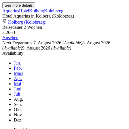
See more details
Aquarius
Hotel
Kolberg
Kolobrzeg
Hotel Aquarius in Kolberg (Kolobrzeg)
Kolberg (Kolobrzeg)
Reisedauer
2 Wochen
2.266 €
Ansehen
Next Departures
7. August 2026
(Available)
8. August 2026
(Available)
9. August 2026
(Available)
Availability:
Jan.
Feb.
März
Apr.
Mai
Juni
Juli
Aug.
Sep.
Okt.
Nov.
Dez.