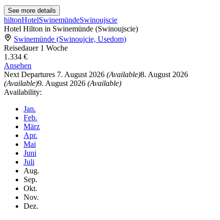
See more details
hilton
Hotel
Swinemünde
Swinoujscie
Hotel Hilton in Swinemünde (Swinoujscie)
Swinemünde (Swinoujcie, Usedom)
Reisedauer
1 Woche
1.334 €
Ansehen
Next Departures
7. August 2026
(Available)
8. August 2026
(Available)
9. August 2026
(Available)
Availability:
Jan.
Feb.
März
Apr.
Mai
Juni
Juli
Aug.
Sep.
Okt.
Nov.
Dez.