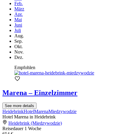
Feb.
März
Apr.
Mai
Juni
Juli
Aug.
Sep.
Okt.
Nov.
Dez.
Empfohlen
Marena – Einzelzimmer
See more details
Heidebrink
Hotel
Marena
Miedzywodzie
Hotel Marena in Heidebrink
Heidebrink (Miedzywodzie)
Reisedauer
1 Woche
654 €