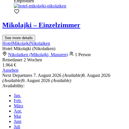
Empfohlen
Mikolajki – Einzelzimmer
See more details
Hotel
Mikolajki
Nikolaiken
Hotel Mikolajki (Nikolaiken)
Nikolaiken (Mikolajki, Masuren)
1 Person
Reisedauer
2 Wochen
1.964 €
Ansehen
Next Departures
7. August 2026
(Available)
8. August 2026
(Available)
9. August 2026
(Available)
Availability:
Jan.
Feb.
März
Apr.
Mai
Juni
Juli