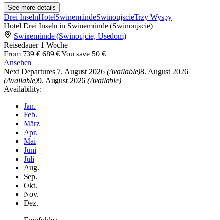
See more details
Drei Inseln
Hotel
Swinemünde
Swinoujscie
Trzy Wyspy
Hotel Drei Inseln in Swinemünde (Swinoujscie)
Swinemünde (Swinoujcie, Usedom)
Reisedauer
1 Woche
From
739 €
689 €
You save 50 €
Ansehen
Next Departures
7. August 2026
(Available)
8. August 2026
(Available)
9. August 2026
(Available)
Availability:
Jan.
Feb.
März
Apr.
Mai
Juni
Juli
Aug.
Sep.
Okt.
Nov.
Dez.
Empfohlen