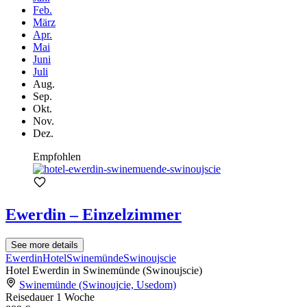
Feb.
März
Apr.
Mai
Juni
Juli
Aug.
Sep.
Okt.
Nov.
Dez.
Empfohlen
Ewerdin – Einzelzimmer
See more details
Ewerdin
Hotel
Swinemünde
Swinoujscie
Hotel Ewerdin in Swinemünde (Swinoujscie)
Swinemünde (Swinoujcie, Usedom)
Reisedauer
1 Woche