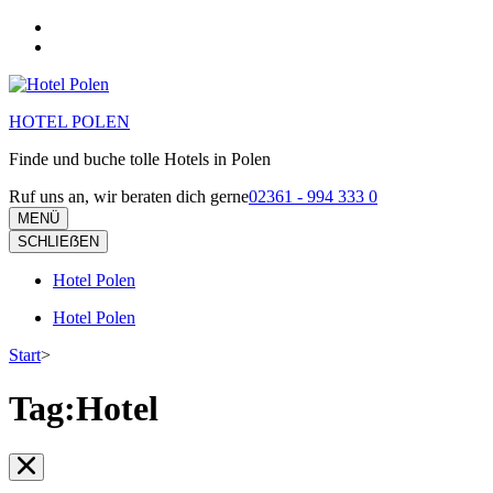
Zum
Inhalt
springen
(Eingabetaste
drücken)
HOTEL POLEN
Finde und buche tolle Hotels in Polen
Ruf uns an, wir beraten dich gerne
02361 - 994 333 0
MENÜ
SCHLIEẞEN
Hotel Polen
Hotel Polen
Start
>
Tag:Hotel