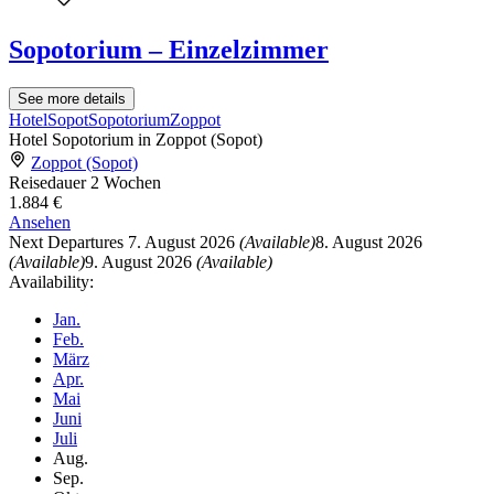
Sopotorium – Einzelzimmer
See more details
Hotel
Sopot
Sopotorium
Zoppot
Hotel Sopotorium in Zoppot (Sopot)
Zoppot (Sopot)
Reisedauer
2 Wochen
1.884 €
Ansehen
Next Departures
7. August 2026
(Available)
8. August 2026
(Available)
9. August 2026
(Available)
Availability:
Jan.
Feb.
März
Apr.
Mai
Juni
Juli
Aug.
Sep.