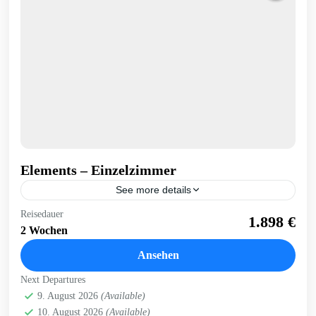
Elements – Einzelzimmer
See more details
Reisedauer
Bad Flinsberg
Elements
Hotel
Swieradow Zdroj
1.898 €
2 Wochen
Hotel Elements in Bad Flinsberg (Swieradow-Zdroj)
Ansehen
Bad Flinsberg (Swieradow-Zdroj)
Next Departures
9. August 2026
(Available)
10. August 2026
(Available)