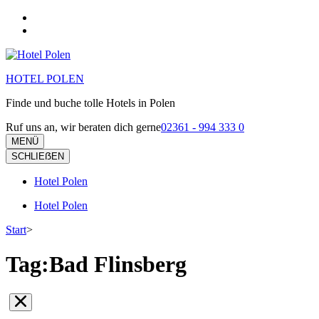
Zum
Inhalt
springen
(Eingabetaste
drücken)
HOTEL POLEN
Finde und buche tolle Hotels in Polen
Ruf uns an, wir beraten dich gerne
02361 - 994 333 0
MENÜ
SCHLIEẞEN
Hotel Polen
Hotel Polen
Start
>
Tag:Bad Flinsberg