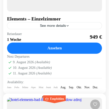
Elements – Einzelzimmer
See more details
Reisedauer
Bad Flinsberg
Elements
Hotel
Swieradow Zdroj
949 €
1 Woche
Hotel Elements in Bad Flinsberg (Swieradow-Zdroj)
Ansehen
Bad Flinsberg (Swieradow-Zdroj)
Next Departures
9. August 2026
(Available)
10. August 2026
(Available)
11. August 2026
(Available)
Availability:
Jan.
Feb.
März
Apr.
Mai
Juni
Juli
Aug.
Sep.
Okt.
Nov.
Dez.
Empfohlen